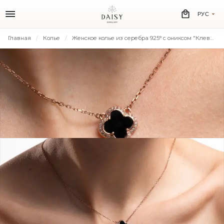
РУС
Главная
Колье
Женское колье из серебра 925° с ониксом "Клевер" в позолоте