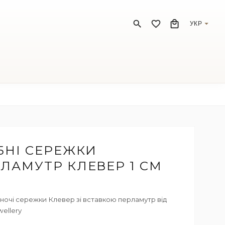
УКР
БНІ СЕРЕЖКИ
ЛАМУТР КЛЕВЕР 1 СМ
іночі сережки Клевер зі вставкою перламутр від
wellery