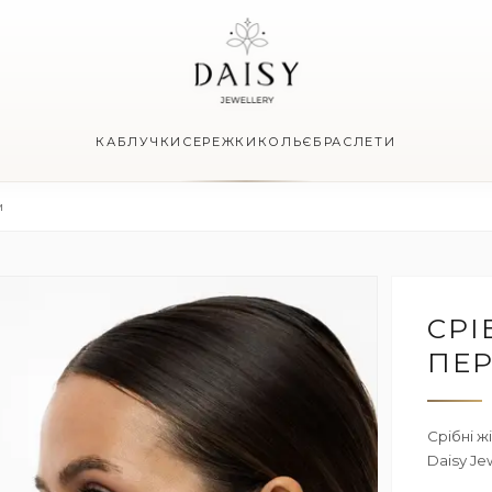
КАБЛУЧКИ
СЕРЕЖКИ
КОЛЬЄ
БРАСЛЕТИ
м
СРІ
ПЕР
Срібні ж
Daisy Je