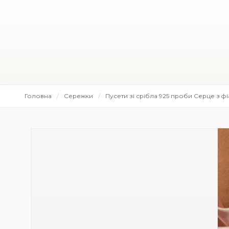
Головна
Сережки
Пусети зі срібла 925 проби Серце з фі