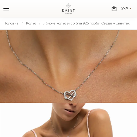
УКР
Головна
Кольє
Жіноче кольє зі срібла 925 проби Серце у фіанітах