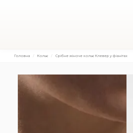
Головна
Кольє
Срібне жіноче кольє Клевер у фіанітах