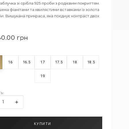
аблучка зі срібла 925 проби з родієвим покриттям.
ена фіанітами та хвилястими вставками із золота
и. Вишукана прикраса, яка поєднує контраст двох
40.00 грн
16
16.5
17
17.5
18
18.5
19
Ь:
+
1
КУПИТИ