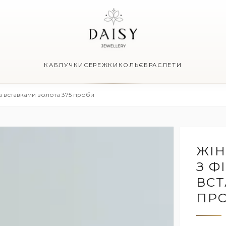
КАБЛУЧКИ
СЕРЕЖКИ
КОЛЬЄ
БРАСЛЕТИ
та вставками золота 375 проби
ЖІН
З Ф
ВСТ
ПР