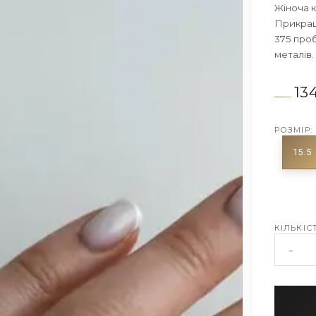
Жіноча к
Прикраш
375 проб
металів.
13
РОЗМІР:
15.5
КІЛЬКІСТ
-