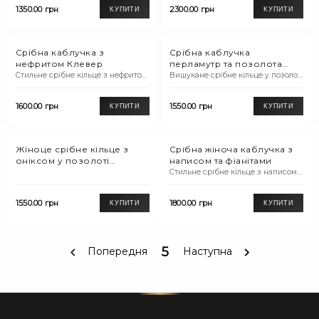
1350.00 грн
2300.00 грн
КУПИТИ
КУПИТИ
Срібна каблучка з
Срібна каблучка
нефритом Клевер
перламутр та позолота
Клевер
Стильне срібне кільце з нефритом
Вишукане срібне кільце у позолоті
та куб.цирконієм.
зі вставкою перламутр та
фіанітами.
1600.00 грн
1550.00 грн
КУПИТИ
КУПИТИ
Жіноце срібне кільце з
Срібна жіноча каблучка з
оніксом у позолоті
написом та фіанітами
"Клевер"
Стильне срібне кільце з написом
та фіанітами.
1550.00 грн
1800.00 грн
КУПИТИ
КУПИТИ
5
Попередня
Наступна