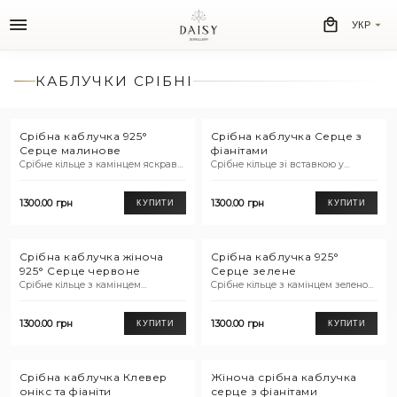
УКР
КАБЛУЧКИ СРІБНІ
Срібна каблучка 925°
Срібна каблучка Серце з
Серце малинове
фіанітами
Срібне кільце з камінцем яскраво-
Срібне кільце зі вставкою у
рожевого кольору та доріжкою
вигляді сердечка з фіанітами.
білих фіанітів.
1300.00 грн
1300.00 грн
КУПИТИ
КУПИТИ
Срібна каблучка жіноча
Срібна каблучка 925°
925° Серце червоне
Серце зелене
Срібне кільце з камінцем
Срібне кільце з камінцем зеленого
червоного кольору та розсипом
кольору та доріжкою білих
білих фіанітів.
фіанітів.
1300.00 грн
1300.00 грн
КУПИТИ
КУПИТИ
Срібна каблучка Клевер
Жіноча срібна каблучка
онікс та фіаніти
серце з фіанітами