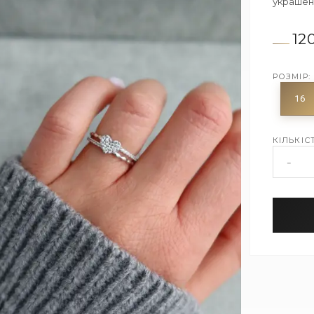
украшен
12
РОЗМІР:
16
КІЛЬКІСТ
-