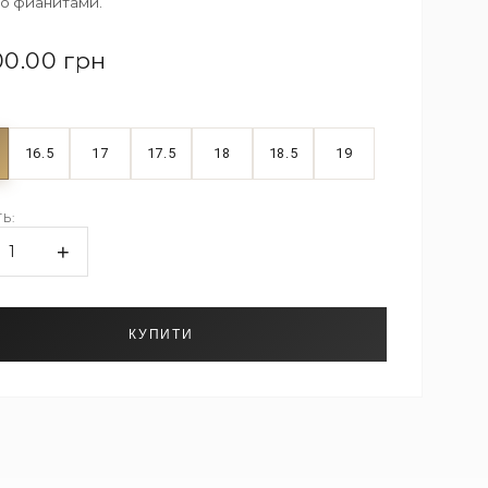
о фианитами.
00.00 грн
16.5
17
17.5
18
18.5
19
Ь:
+
1
КУПИТИ