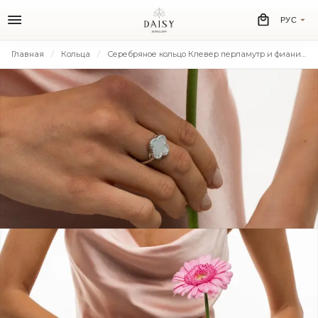
РУС
Главная
Кольца
Серебряное кольцо Клевер перламутр и фианиты