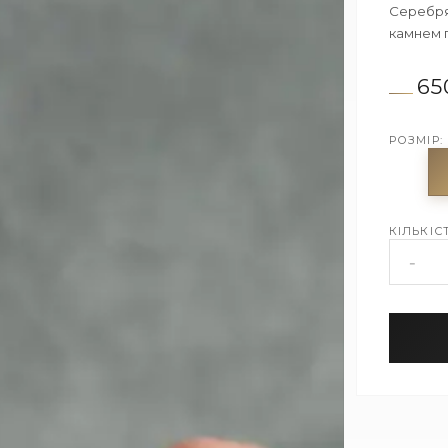
Серебря
камнем 
65
РОЗМІР:
КІЛЬКІСТ
-