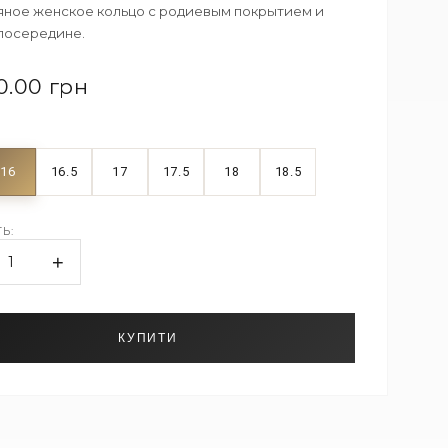
ное женское кольцо с родиевым покрытием и
посередине.
0.00 грн
16
16.5
17
17.5
18
18.5
Ь:
+
1
КУПИТИ