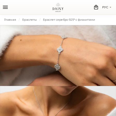
РУС
Главная
Браслеты
Браслет серебро 925° с фианитами